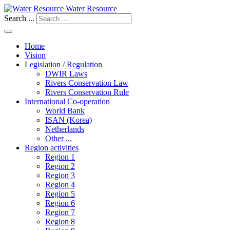
Water Resource
Search ...
Home
Vision
Legislation / Regulation
DWIR Laws
Rivers Conservation Law
Rivers Conservation Rule
International Co-operation
World Bank
ISAN (Korea)
Netherlands
Other ...
Region activities
Region 1
Region 2
Region 3
Region 4
Region 5
Region 6
Region 7
Region 8