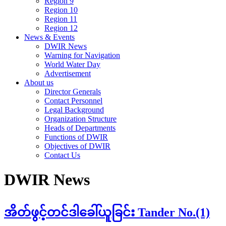
Region 9
Region 10
Region 11
Region 12
News & Events
DWIR News
Warning for Navigation
World Water Day
Advertisement
About us
Director Generals
Contact Personnel
Legal Background
Organization Structure
Heads of Departments
Functions of DWIR
Objectives of DWIR
Contact Us
DWIR News
အိတ်ဖွင့်တင်ဒါခေါ်ယူခြင်း Tander No.(1)