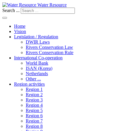
Water Resource
Search ...
Home
Vision
Legislation / Regulation
DWIR Laws
Rivers Conservation Law
Rivers Conservation Rule
International Co-operation
World Bank
ISAN (Korea)
Netherlands
Other ...
Region activities
Region 1
Region 2
Region 3
Region 4
Region 5
Region 6
Region 7
Region 8