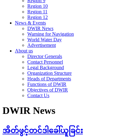
Region 9
Region 10
Region 11
Region 12
News & Events
DWIR News
Warning for Navigation
World Water Day
Advertisement
About us
Director Generals
Contact Personnel
Legal Background
Organization Structure
Heads of Departments
Functions of DWIR
Objectives of DWIR
Contact Us
DWIR News
အိတ်ဖွင့်တင်ဒါခေါ်ယူခြင်း