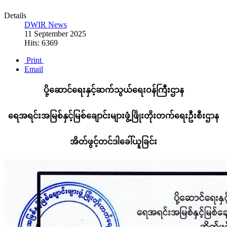
Details
DWIR News
11 September 2025
Hits: 6369
Print
Email
ပို့ဆောင်ရေးနှင့်ဆက်သွယ်ရေးဝန်ကြီးဌာန
ရေအရင်းအမြစ်နှင့်မြစ်ချောင်းများဖွံ့ဖြိုးတိုးတက်ရေးဦးစီးဌာန
အိတ်ဖွင့်တင်ဒါခေါ်ယူခြင်း