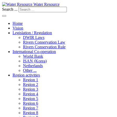
Water Resource
Search ...
Home
Vision
Legislation / Regulation
DWIR Laws
Rivers Conservation Law
Rivers Conservation Rule
International Co-operation
World Bank
ISAN (Korea)
Netherlands
Other ...
Region activities
Region 1
Region 2
Region 3
Region 4
Region 5
Region 6
Region 7
Region 8