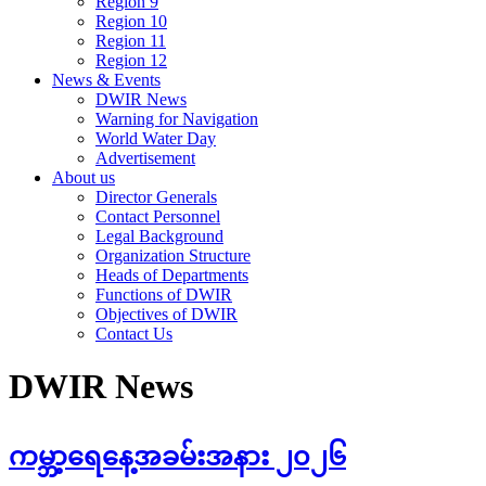
Region 9
Region 10
Region 11
Region 12
News & Events
DWIR News
Warning for Navigation
World Water Day
Advertisement
About us
Director Generals
Contact Personnel
Legal Background
Organization Structure
Heads of Departments
Functions of DWIR
Objectives of DWIR
Contact Us
DWIR News
ကမ္ဘာ့ရေနေ့အခမ်းအနား ၂၀၂၆