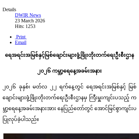
Details
DWIR News
23 March 2026
Hits: 1253
Print
Email
ရေအရင်းအမြစ်နှင့်မြစ်ချောင်းများဖွံ့ဖြိုးတိုးတက်ရေးဦးစီးဌာန
၂၀၂၆ ကမ္ဘာ့ရေနေ့အခမ်းအနား
၂၀၂၆ ခုနှစ်၊ မတ်လ ၂၂ ရက်နေ့တွင် ရေအရင်းအမြစ်နှင့် မြစ်
ချောင်းများဖွံ့ဖြိုးတိုးတက်ရေးဦးစီးဌာနမှ ကြီးမှူးကျင်းပသည့် က
မ္ဘာ့ရေနေ့အခမ်းအနားအား နေပြည်တော်တွင် အောင်မြင်စွာကျင်းပ
ပြုလုပ်ခဲ့ပါသည်။