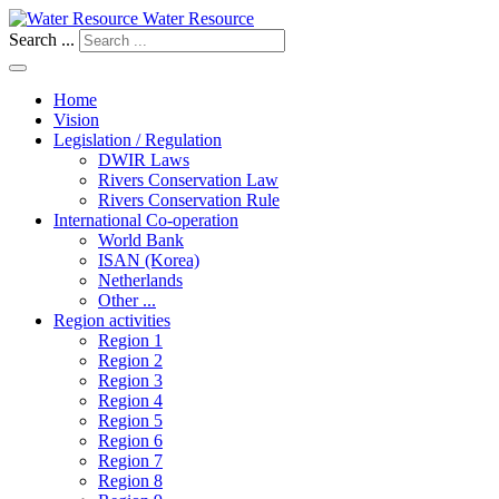
Water Resource
Search ...
Home
Vision
Legislation / Regulation
DWIR Laws
Rivers Conservation Law
Rivers Conservation Rule
International Co-operation
World Bank
ISAN (Korea)
Netherlands
Other ...
Region activities
Region 1
Region 2
Region 3
Region 4
Region 5
Region 6
Region 7
Region 8