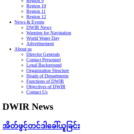
Region 9
Region 10
Region 11
Region 12
News & Events
DWIR News
Warning for Navigation
World Water Day
Advertisement
About us
Director Generals
Contact Personnel
Legal Background
Organization Structure
Heads of Departments
Functions of DWIR
Objectives of DWIR
Contact Us
DWIR News
အိတ်ဖွင့်တင်ဒါခေါ်ယူခြင်း